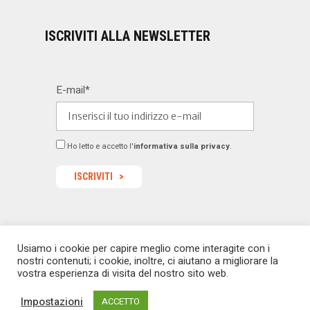
ISCRIVITI ALLA NEWSLETTER
E-mail*
Ho letto e accetto l'
informativa sulla privacy
.
Usiamo i cookie per capire meglio come interagite con i
© 2022 Dealermagazine.it - Tutti i diritti riservati -
nostri contenuti; i cookie, inoltre, ci aiutano a migliorare la
redazione@dealermagazine.it
sito realizzato da
vostra esperienza di visita del nostro sito web.
macoweb
Impostazioni
ACCETTO