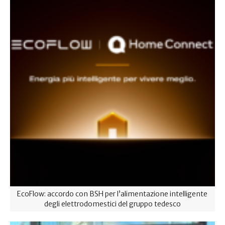
EcoFlow: accordo con BSH per l’alimentazione intelligente
degli elettrodomestici del gruppo tedesco