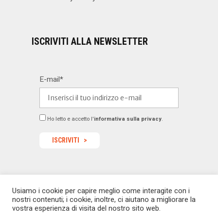
ISCRIVITI ALLA NEWSLETTER
E-mail*
Ho letto e accetto l'
informativa sulla privacy
.
Usiamo i cookie per capire meglio come interagite con i
© 2022 Dealermagazine.it - Tutti i diritti riservati -
nostri contenuti; i cookie, inoltre, ci aiutano a migliorare la
redazione@dealermagazine.it
sito realizzato da
vostra esperienza di visita del nostro sito web.
macoweb