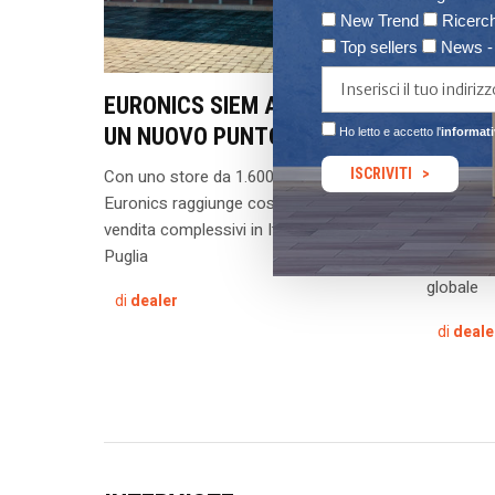
New Trend
Ricerch
Top sellers
News - I
AZIENDE & RETAIL
EURONICS SIEM APRE A TRANI
HANNO
UN NUOVO PUNTO VENDITA
INDUST
Ho letto e accetto l'
informati
COMPE
Con uno store da 1.600 mq il socio
Euronics raggiunge così quota 32 punti
Dal 20 al
vendita complessivi in Italia, di cui 24 in
mette l'in
Puglia
centro de
globale
di
dealer
di
deale