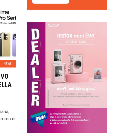
NEWS
OVO
ELLA
iana,
gamma di