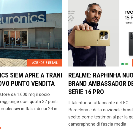
AZIENDE & RETAIL
ICS SIEM APRE A TRANI
REALME: RAPHINHA NU
OVO PUNTO VENDITA
BRAND AMBASSADOR D
SERIE 16 PRO
tore da 1.600 mq il socio
raggiunge così quota 32 punti
Il talentuoso attaccante del FC
mplessivi in Italia, di cui 24 in
Barcelona e della nazionale brasil
scelto come testimonial per la 
cameraphone di fascia media
r