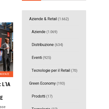
Aziende & Retail
(1.662)
Aziende
(1.069)
Distribuzione
(634)
Eventi
(925)
Tecnologie per il Retail
(70)
ENDENZE
Green Economy
(193)
 L’IA
Prodotti
(17)
LE
esse