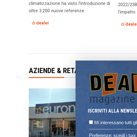
climatizzazione ha visto l’introduzione di
2022/2380
oltre 3.200 nuove referenze
l'impatto 
di
dealer
di
deale
AZIENDE & RETAIL
ISCRIVITI ALLA NEWSL
Mi interessano tutti g
Preferenze: scegli i tuo