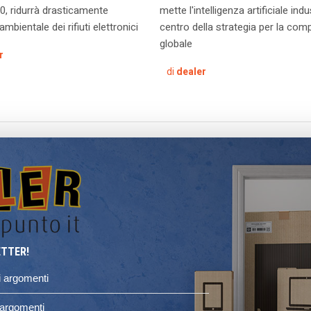
, ridurrà drasticamente
mette l'intelligenza artificiale indu
ambientale dei rifiuti elettronici
centro della strategia per la compe
globale
r
di
dealer
ETTER!
li argomenti
i argomenti