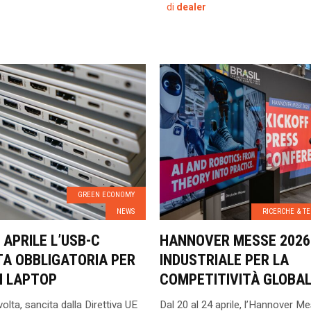
di
dealer
GREEN ECONOMY
NEWS
RICERCHE & T
 APRILE L’USB-C
HANNOVER MESSE 2026:
TA OBBLIGATORIA PER
INDUSTRIALE PER LA
I LAPTOP
COMPETITIVITÀ GLOBA
olta, sancita dalla Direttiva UE
Dal 20 al 24 aprile, l’Hannover M