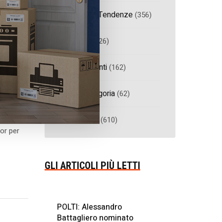
Ricerche & Tendenze
(356)
NEWS
Mercati
(226)
E
Stili & Spunti
(162)
SCEGLI
Senza categoria
(62)
miglia
ionale
Top Sellers
(610)
or per
GLI ARTICOLI PIÙ LETTI
POLTI: Alessandro
Battagliero nominato