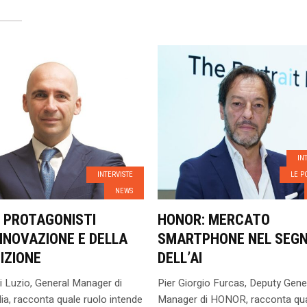
IN
INTERVISTE
LE P
NEWS
: PROTAGONISTI
HONOR: MERCATO
NNOVAZIONE E DELLA
SMARTPHONE NEL SEG
IZIONE
DELL’AI
i Luzio, General Manager di
Pier Giorgio Furcas, Deputy Gene
lia, racconta quale ruolo intende
Manager di HONOR, racconta qua