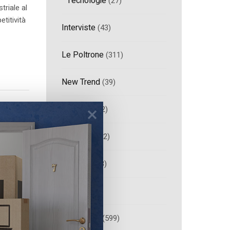
Tecnologie
(27)
striale al
titività
Interviste
(43)
Le Poltrone
(311)
New Trend
(39)
News
(1.872)
Bianco
(702)
Bruno
(473)
ITC
(407)
Telefonia
(599)