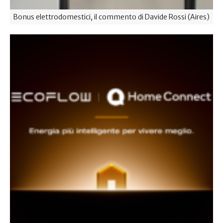
Bonus elettrodomestici, il commento di Davide Rossi (Aires)