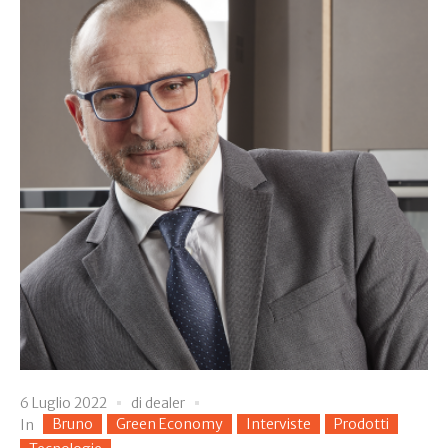
6 Luglio 2022
di
dealer
Bruno
Green Economy
Interviste
Prodotti
In