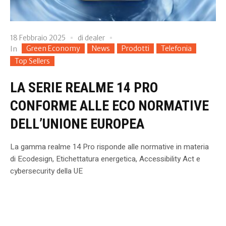
18 Febbraio 2025
di
dealer
Green Economy
News
Prodotti
Telefonia
In
Top Sellers
LA SERIE REALME 14 PRO
CONFORME ALLE ECO NORMATIVE
DELL’UNIONE EUROPEA
La gamma realme 14 Pro risponde alle normative in materia
di Ecodesign, Etichettatura energetica, Accessibility Act e
cybersecurity della UE