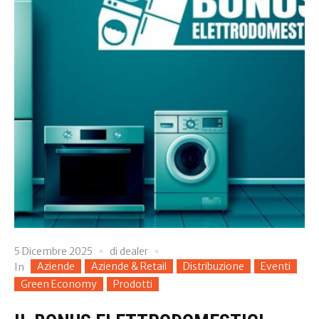
5 Dicembre 2025
di
dealer
Aziende
Aziende & Retail
Distribuzione
Eventi
In
Green Economy
Prodotti