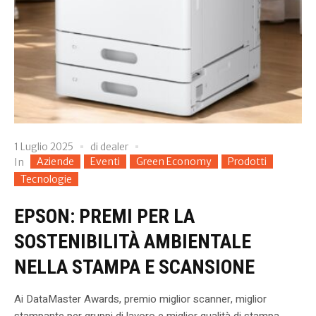
1 Luglio 2025
di
dealer
Aziende
Eventi
Green Economy
Prodotti
In
Tecnologie
EPSON: PREMI PER LA
SOSTENIBILITÀ AMBIENTALE
NELLA STAMPA E SCANSIONE
Ai DataMaster Awards, premio miglior scanner, miglior