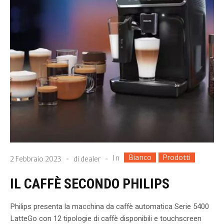
Bianco
Prodotti
In
2 Febbraio 2023
di
dealer
IL CAFFÈ SECONDO PHILIPS
Philips presenta la macchina da caffè automatica Serie 5400
LatteGo con 12 tipologie di caffè disponibili e touchscreen