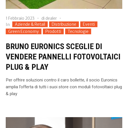
1 Febbraio 2023
di
dealer
Aziende & Retail
Distribuzione
Eventi
In
Green Economy
Prodotti
Tecnologie
BRUNO EURONICS SCEGLIE DI
VENDERE PANNELLI FOTOVOLTAICI
PLUG & PLAY
Per offrire soluzioni contro il caro bollette, il socio Euronics
amplia l’offerta di tutti i suoi store con moduli fotovoltaici plug
& play