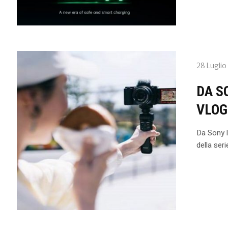
28 Luglio
DA S
VLOG
Da Sony l
della ser