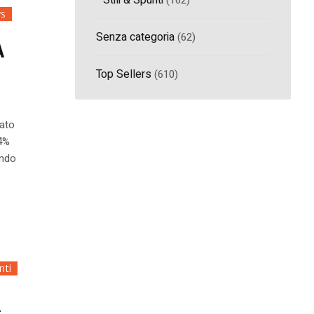
Stili & Spunti
(162)
s
Senza categoria
(62)
A
Top Sellers
(610)
rato
,4%
ondo
nti
A