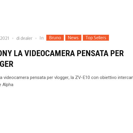
Bruno
News
Top Sellers
In
 2021
di
dealer
ONY LA VIDEOCAMERA PENSATA PER
GER
a videocamera pensata per vlogger, la ZV-E10 con obiettivo interca
ie Alpha