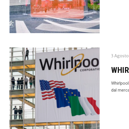
3 Agosto
WHIR
Whirlpool:
dal merc