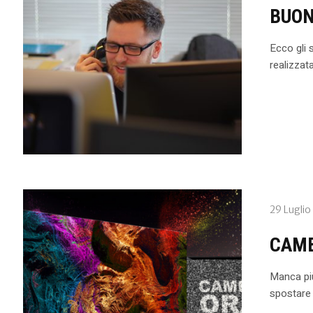
BUON
Ecco gli s
realizzat
29 Luglio
CAMB
Manca più
spostare 