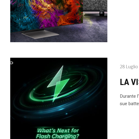
28 Luglio
LA V
Durante l
sue batte