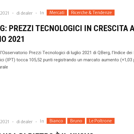
Mercati
Ricerche & Tendenze
In
 2021
di
dealer
G: PREZZI TECNOLOGICI IN CRESCITA 
IO 2021
'Osservatorio Prezzi Tecnologici di luglio 2021 di QBerg, l’Indice dei
ci (IPT) tocca 105,52 punti registrando un marcato aumento (+1,03 
rale
Bianco
Bruno
Le Poltrone
In
 2021
di
dealer