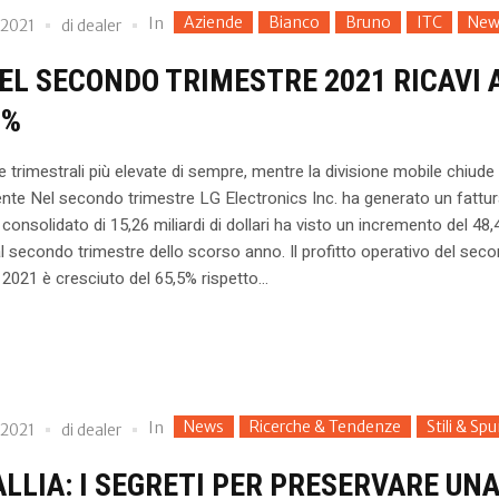
Aziende
Bianco
Bruno
ITC
New
In
 2021
di
dealer
NEL SECONDO TRIMESTRE 2021 RICAVI 
4%
e trimestrali più elevate di sempre, mentre la divisione mobile chiude
ente Nel secondo trimestre LG Electronics Inc. ha generato un fattu
consolidato di 15,26 miliardi di dollari ha visto un incremento del 48
al secondo trimestre dello scorso anno. Il profitto operativo del sec
 2021 è cresciuto del 65,5% rispetto...
News
Ricerche & Tendenze
Stili & Spu
In
 2021
di
dealer
LLIA: I SEGRETI PER PRESERVARE UN