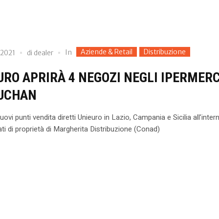
Aziende & Retail
Distribuzione
In
 2021
di
dealer
URO APRIRÀ 4 NEGOZI NEGLI IPERMER
UCHAN
ovi punti vendita diretti Unieuro in Lazio, Campania e Sicilia all’inter
ti di proprietà di Margherita Distribuzione (Conad)