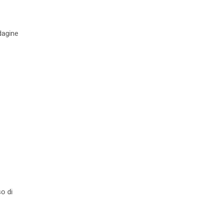
ndagine
so di