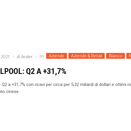
Aziende
Aziende & Retail
Bianco
In
 2021
di
dealer
LPOOL: Q2 A +31,7%
 Q2 a +31,7% con ricavi per circa per 5,32 miliardi di dollari e ottimi ri
ato cinese