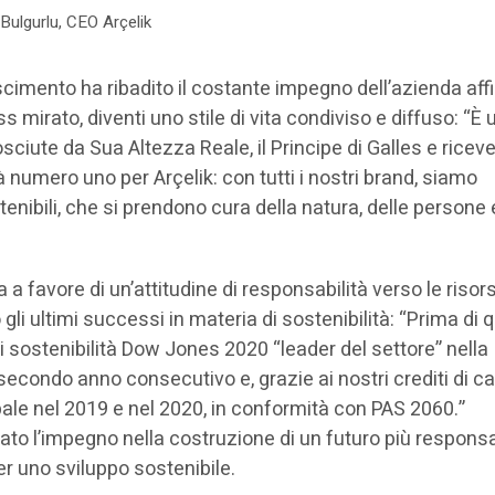
Bulgurlu, CEO Arçelik
oscimento ha ribadito il costante impegno dell’azienda af
s mirato, diventi uno stile di vita condiviso e diffuso: “È 
iute da Sua Altezza Reale, il Principe di Galles e ricever
ità numero uno per Arçelik: con tutti i nostri brand, siamo
nibili, che si prendono cura della natura, delle persone 
a a favore di un’attitudine di responsabilità verso le risor
gli ultimi successi in materia di sostenibilità: “Prima di 
i sostenibilità Dow Jones 2020 “leader del settore” nella
secondo anno consecutivo e, grazie ai nostri crediti di ca
ale nel 2019 e nel 2020, in conformità con PAS 2060.”
to l’impegno nella costruzione di un futuro più responsab
er uno sviluppo sostenibile.