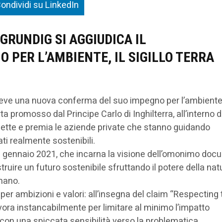
ondividi su LinkedIn
GRUNDIG SI AGGIUDICA IL
 PER L’AMBIENTE, IL SIGILLO TERRA
ceve una nuova conferma del suo impegno per l’ambiente
rta promosso dal Principe Carlo di Inghilterra, all’interno d
nette e premia le aziende private che stanno guidando
ti realmente sostenibili.
to a gennaio 2021, che incarna la visione dell’omonimo do
uire un futuro sostenibile sfruttando il potere della nat
umano.
er ambizioni e valori: all’insegna del claim “Respecting 
ora instancabilmente per limitare al minimo l’impatto
e, con una spiccata sensibilità verso la problematica