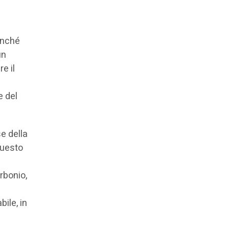
finché
un
e il
e del
se della
questo
rbonio,
ile, in