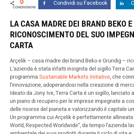
0
Condividi su Facebook
C
LA CASA MADRE DEI BRAND BEKO E 
RICONOSCIMENTO DEL SUO IMPEGNO
CARTA
Arçelik – casa madre dei brand Beko e Grundig – ri
L’azienda è stata infatti insignita del sigillo Terra Ca
programma
Sustainable Markets Initiative
, che con
l’innovazione, adoperandosi nella creazione di merca
Ideato da Jony Ive, Terra Carta è un sigillo, lancia
un piano di recupero per le imprese impegnate a costr
delle risorse del pianeta e valorizzando il capitale 
Un programma cui Arçelik è perfettamente allineata p
World, Respected Worldwide”, da tempo l’azienda lav
ambientale dei suoi prodotti durante il ciclo di vita 