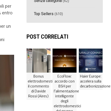
Senza categoria
(62)
li per
% entro
Top Sellers
(610)
per un
POST CORRELATI
oni
Bonus
EcoFlow:
Haier Europe:
elettrodomestici,
accordo con
accelera sulla
il commento
BSH per
decarbonizzazione
di Davide
l’alimentazione
Rossi (Aires)
intelligente
degli
elettrodomestici
del gruppo