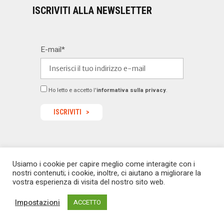
ISCRIVITI ALLA NEWSLETTER
E-mail*
Ho letto e accetto l'
informativa sulla privacy
.
Usiamo i cookie per capire meglio come interagite con i
© 2022 Dealermagazine.it - Tutti i diritti riservati -
nostri contenuti; i cookie, inoltre, ci aiutano a migliorare la
redazione@dealermagazine.it
sito realizzato da
vostra esperienza di visita del nostro sito web.
macoweb
Impostazioni
ACCETTO