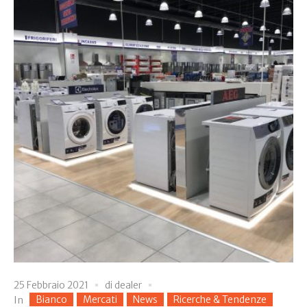
25 Febbraio 2021
di
dealer
Bianco
Mercati
News
Ricerche & Tendenze
In