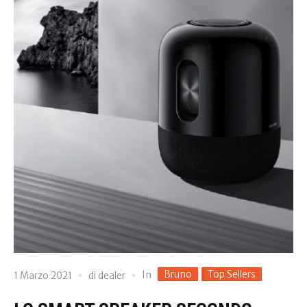
Bruno
Top Sellers
In
1 Marzo 2021
di
dealer