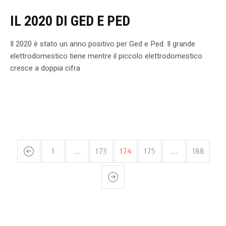
IL 2020 DI GED E PED
Il 2020 è stato un anno positivo per Ged e Ped. Il grande
elettrodomestico tiene mentre il piccolo elettrodomestico
cresce a doppia cifra
1
…
173
174
175
…
188