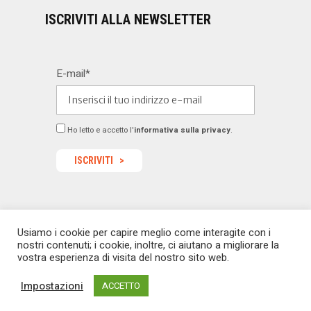
ISCRIVITI ALLA NEWSLETTER
E-mail*
Ho letto e accetto l'
informativa sulla privacy
.
Usiamo i cookie per capire meglio come interagite con i
© 2022 Dealermagazine.it - Tutti i diritti riservati -
nostri contenuti; i cookie, inoltre, ci aiutano a migliorare la
redazione@dealermagazine.it
sito realizzato da
vostra esperienza di visita del nostro sito web.
macoweb
Impostazioni
ACCETTO