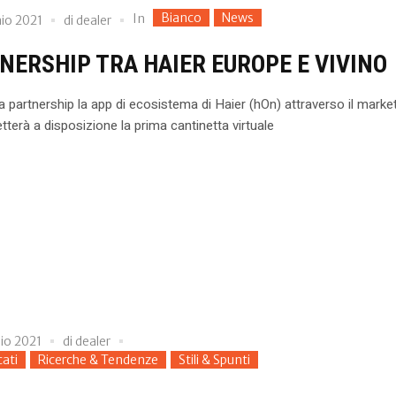
Bianco
News
In
io 2021
di
dealer
NERSHIP TRA HAIER EUROPE E VIVINO
la partnership la app di ecosistema di Haier (hOn) attraverso il marke
tterà a disposizione la prima cantinetta virtuale
io 2021
di
dealer
ati
Ricerche & Tendenze
Stili & Spunti