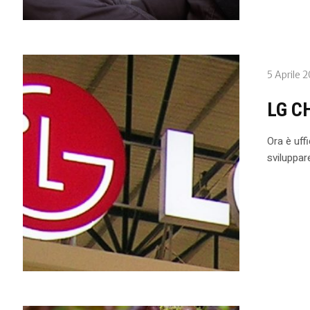
5 Aprile 
LG C
Ora è uff
sviluppare