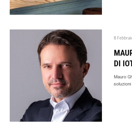
8 Febbrai
MAUR
DI I
Mauro Ghi
soluzion