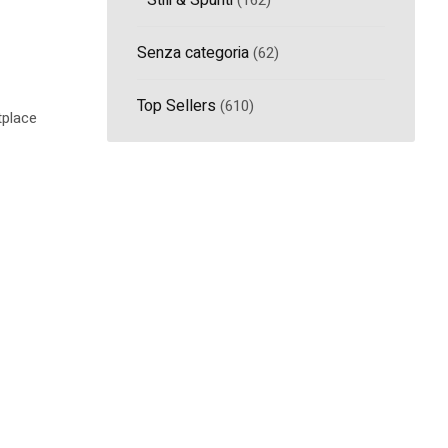
Stili & Spunti
(162)
Senza categoria
(62)
Top Sellers
(610)
tplace