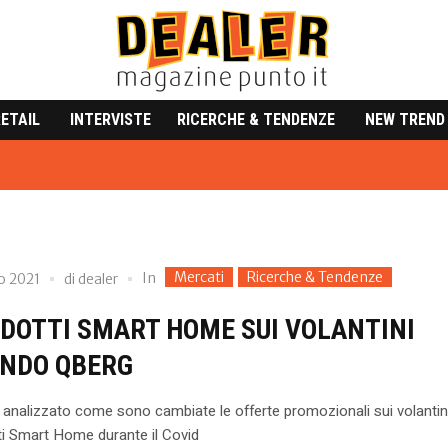
RETAIL
INTERVISTE
RICERCHE & TENDENZE
NEW TREND
Mercati
Ricerche & Tendenze
In
o 2021
di
dealer
ODOTTI SMART HOME SUI VOLANTINI
NDO QBERG
analizzato come sono cambiate le offerte promozionali sui volantini
ti Smart Home durante il Covid