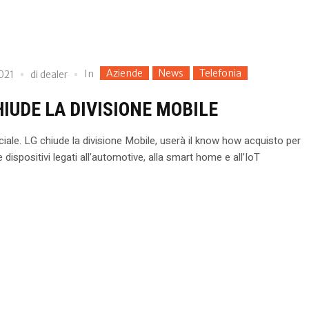
Aziende
News
Telefonia
In
2021
di
dealer
HIUDE LA DIVISIONE MOBILE
iciale. LG chiude la divisione Mobile, userà il know how acquisto per
 dispositivi legati all’automotive, alla smart home e all’IoT