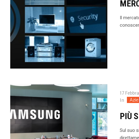
MERC
Il mercat
conoscenz
17 Febbra
Azi
In
PIÙ 
Sul suo s
direttame