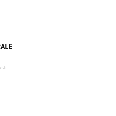
RALE
e di