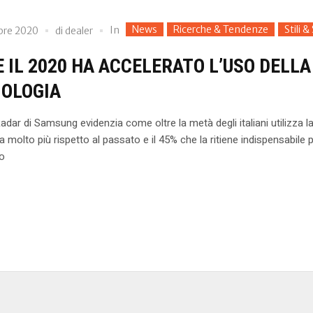
News
Ricerche & Tendenze
Stili &
In
bre 2020
di
dealer
 IL 2020 HA ACCELERATO L’USO DELLA
OLOGIA
Radar di Samsung evidenzia come oltre la metà degli italiani utilizza l
a molto più rispetto al passato e il 45% che la ritiene indispensabile pe
no