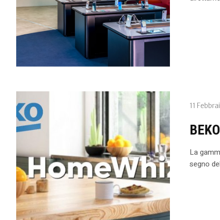
11 Febbra
BEKO
La gamma
segno del