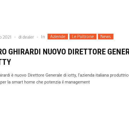
Aziende
Le Poltrone
News
In
o 2021
di
dealer
O GHIRARDI NUOVO DIRETTORE GENE
OTTY
rardi è nuovo Direttore Generale di iotty, l’azienda italiana produttric
i per la smart home che potenzia il management