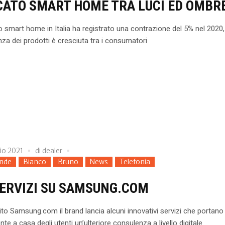
ATO SMART HOME TRA LUCI ED OMBR
o smart home in Italia ha registrato una contrazione del 5% nel 2020,
a dei prodotti è cresciuta tra i consumatori
io 2021
di
dealer
ende
Bianco
Bruno
News
Telefonia
SERVIZI SU SAMSUNG.COM
ito Samsung.com il brand lancia alcuni innovativi servizi che portano
nte a casa degli utenti un’ulteriore consulenza a livello digitale