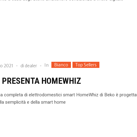
Bianco
Top Sellers
In
io 2021
di
dealer
 PRESENTA HOMEWHIZ
 completa di elettrodomestici smart HomeWhiz di Beko è progettat
la semplicità e della smart home