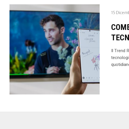
15 Dicem
COME
TECN
Il Trend 
tecnologi
quotidia