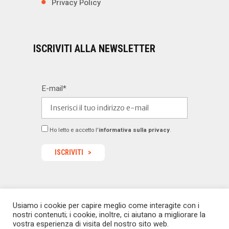
Privacy Policy
ISCRIVITI ALLA NEWSLETTER
E-mail*
Ho letto e accetto l'
informativa sulla privacy
.
Usiamo i cookie per capire meglio come interagite con i
© 2022 Dealermagazine.it - Tutti i diritti riservati -
nostri contenuti; i cookie, inoltre, ci aiutano a migliorare la
redazione@dealermagazine.it
sito realizzato da
vostra esperienza di visita del nostro sito web.