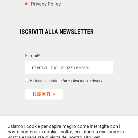
Privacy Policy
ISCRIVITI ALLA NEWSLETTER
E-mail*
Ho letto e accetto l'
informativa sulla privacy
.
Usiamo i cookie per capire meglio come interagite con i
© 2022 Dealermagazine.it - Tutti i diritti riservati -
nostri contenuti; i cookie, inoltre, ci aiutano a migliorare la
redazione@dealermagazine.it
sito realizzato da
vostra esperienza di visita del nostro sito web.