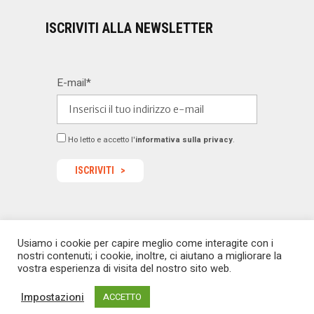
ISCRIVITI ALLA NEWSLETTER
E-mail*
Ho letto e accetto l'
informativa sulla privacy
.
Usiamo i cookie per capire meglio come interagite con i
© 2022 Dealermagazine.it - Tutti i diritti riservati -
nostri contenuti; i cookie, inoltre, ci aiutano a migliorare la
redazione@dealermagazine.it
sito realizzato da
vostra esperienza di visita del nostro sito web.
macoweb
Impostazioni
ACCETTO