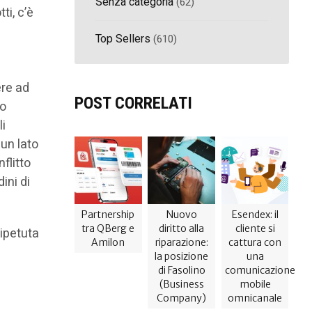
Senza categoria
(62)
ti, c’è
Top Sellers
(610)
ere ad
POST CORRELATI
no
li
 un lato
flitto
ini di
Partnership
Nuovo
Esendex: il
tra QBerg e
diritto alla
cliente si
ripetuta
Amilon
riparazione:
cattura con
la posizione
una
di Fasolino
comunicazione
(Business
mobile
Company)
omnicanale