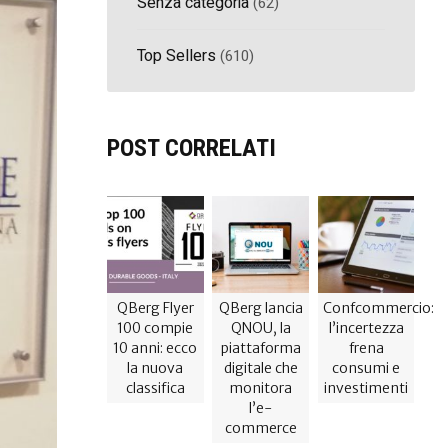
Senza categoria
(62)
Top Sellers
(610)
POST CORRELATI
QBerg Flyer
QBerg lancia
Confcommercio:
100 compie
QNOU, la
l’incertezza
10 anni: ecco
piattaforma
frena
la nuova
digitale che
consumi e
classifica
monitora
investimenti
l’e-
commerce