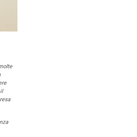
molte
a
ere
il
presa
enza