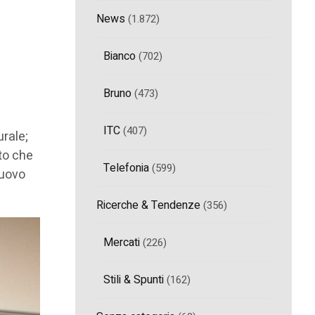
News
(1.872)
Bianco
(702)
I
Bruno
(473)
ITC
(407)
urale;
to che
Telefonia
(599)
Nuovo
Ricerche & Tendenze
(356)
Mercati
(226)
Stili & Spunti
(162)