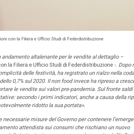
ioni con la Filiera e Ufficio Studi di Federdistribuzione
n andamento altalenante per le vendite al dettaglio –
on la Filiera e Ufficio Studi di Federdistribuzione -.
Dopo 
mplicità delle festività, ha registrato un rialzo nella cod
llo 0,7% sul 2020. Il non food invece ha ripreso
a cresc
rtare le vendite sui valori pre-pandemia. Sul fronte saldi 
tative: secondo i primi indicatori, anche a causa della ri
notevolmente ridotto la sua portata».
ve necessarie misure del Governo per contenere l’emerg
ggiamento attendista sui consumi che rischiano un nuovo