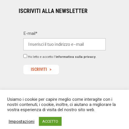
ISCRIVITI ALLA NEWSLETTER
E-mail*
Ho letto e accetto l'
informativa sulla privacy
.
Usiamo i cookie per capire meglio come interagite con i
© 2022 Dealermagazine.it - Tutti i diritti riservati -
nostri contenuti; i cookie, inoltre, ci aiutano a migliorare la
redazione@dealermagazine.it
sito realizzato da
vostra esperienza di visita del nostro sito web.
macoweb
Impostazioni
ACCETTO