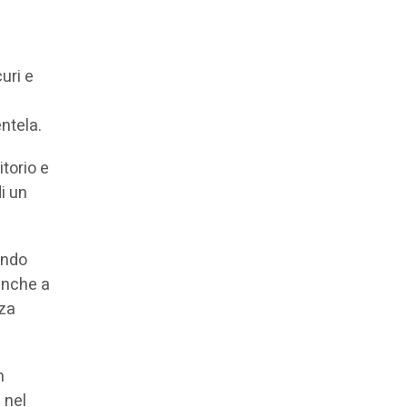
uri e
entela.
itorio e
di un
endo
 anche a
nza
n
 nel