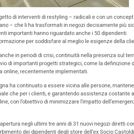
getto di interventi di restyling – radicali e con un concept
lano – che li ha trasformati in negozi decisamente più sic
menti importanti hanno riguardato anche i 50 dipendenti
 formazione per soddisfare al meglio le esigenze della cli
che in periodi di crisi, continuità nella presenza sul terr
vvio di importanti progetti strategici, come la definizione 
rma online, recentemente implementati.
egna ha continuato a essere vicina alle persone, manten
nale che per i clienti, e garantendo assistenza costante
line, con l’obiettivo di minimizzare l’impatto dell’emerge
pertura negli ultimi tre anni di 31 nuovi negozi diretti co
sorbimento dei dipendenti degli store dell’ex Socio Castoldi