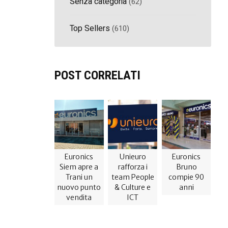
Senza categoria
(62)
Top Sellers
(610)
POST CORRELATI
Euronics
Unieuro
Euronics
Siem apre a
rafforza i
Bruno
Trani un
team People
compie 90
nuovo punto
& Culture e
anni
vendita
ICT