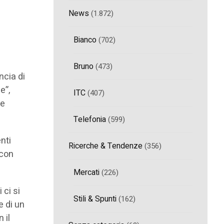
News
(1.872)
Bianco
(702)
Bruno
(473)
ncia di
e”,
ITC
(407)
te
Telefonia
(599)
nti
Ricerche & Tendenze
(356)
 con
Mercati
(226)
 ci si
Stili & Spunti
(162)
e di un
 il