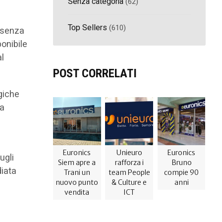
Senza categoria
(62)
Top Sellers
(610)
resenza
ponibile
al
POST CORRELATI
egiche
na
Euronics
Unieuro
Euronics
ugli
Siem apre a
rafforza i
Bruno
diata
Trani un
team People
compie 90
nuovo punto
& Culture e
anni
vendita
ICT