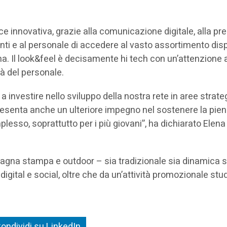
ce innovativa, grazie alla comunicazione digitale, alla p
clienti e al personale di accedere al vasto assortimento dis
gna. Il look&feel è decisamente hi tech con un’attenzione 
tà del personale.
a investire nello sviluppo della nostra rete in aree strat
presenta anche un ulteriore impegno nel sostenere la pie
lesso, soprattutto per i più giovani”, ha dichiarato Elena
agna stampa e outdoor – sia tradizionale sia dinamica s
igital e social, oltre che da un’attività promozionale stu
ondividi su LinkedIn