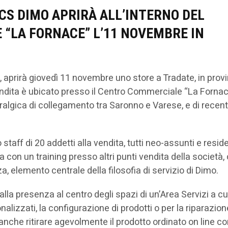
ICS DIMO APRIRÀ ALL’INTERNO DEL
“LA FORNACE” L’11 NOVEMBRE IN
 aprirà giovedì 11 novembre uno store a Tradate, in provi
 vendita è ubicato presso il Centro Commerciale “La Fornac
vralgica di collegamento tra Saronno e Varese, e di recen
staff di 20 addetti alla vendita, tutti neo-assunti e reside
ia con un training presso altri punti vendita della società,
nza, elemento centrale della filosofia di servizio di Dimo.
la presenza al centro degli spazi di un’Area Servizi a cui
alizzati, la configurazione di prodotti o per la riparazion
nche ritirare agevolmente il prodotto ordinato on line con