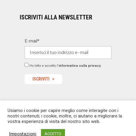
ISCRIVITI ALLA NEWSLETTER
E-mail*
Ho letto e accetto l'
informativa sulla privacy
.
Usiamo i cookie per capire meglio come interagite con i
© 2022 Dealermagazine.it - Tutti i diritti riservati -
nostri contenuti; i cookie, inoltre, ci aiutano a migliorare la
redazione@dealermagazine.it
sito realizzato da
vostra esperienza di visita del nostro sito web.
macoweb
Impostazioni
ACCETTO