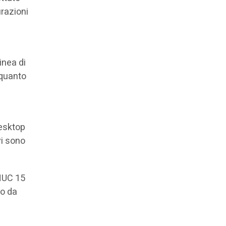
urazioni
e
inea di
 quanto
desktop
vi sono
 NUC 15
to da