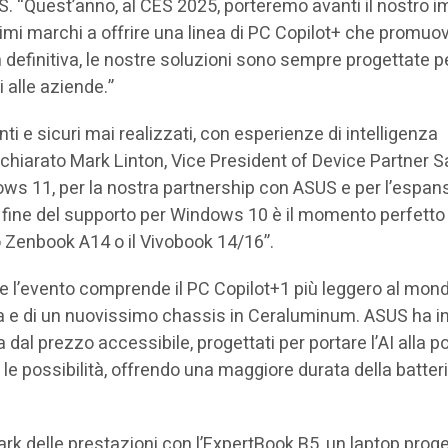
. “Quest’anno, al CES 2025, porteremo avanti il nostro 
rimi marchi a offrire una linea di PC Copilot+ che promu
 definitiva, le nostre soluzioni sono sempre progettate p
i alle aziende.”
nti e sicuri mai realizzati, con esperienze di intelligenza
 dichiarato Mark Linton, Vice President of Device Partner S
s 11, per la nostra partnership con ASUS e per l’espan
la fine del supporto per Windows 10 è il momento perfetto
 Zenbook A14 o il Vivobook 14/16”.
 l’evento comprende il PC Copilot+1 più leggero al mond
a e di un nuovissimo chassis in Ceraluminum. ASUS ha in
 dal prezzo accessibile, progettati per portare l’AI alla p
no le possibilità, offrendo una maggiore durata della batteri
rk delle prestazioni con l’ExpertBook B5, un laptop prog