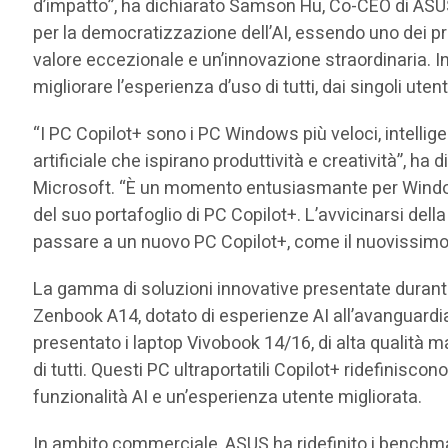
d’impatto”, ha dichiarato Samson Hu, Co-CEO di ASUS
per la democratizzazione dell’AI, essendo uno dei p
valore eccezionale e un’innovazione straordinaria. In
migliorare l’esperienza d’uso di tutti, dai singoli utent
“I PC Copilot+ sono i PC Windows più veloci, intellige
artificiale che ispirano produttività e creatività”, ha
Microsoft. “È un momento entusiasmante per Window
del suo portafoglio di PC Copilot+. L’avvicinarsi del
passare a un nuovo PC Copilot+, come il nuovissimo
La gamma di soluzioni innovative presentate durante
Zenbook A14, dotato di esperienze AI all’avanguardi
presentato i laptop Vivobook 14/16, di alta qualità ma
di tutti. Questi PC ultraportatili Copilot+ ridefinisco
funzionalità AI e un’esperienza utente migliorata.
In ambito commerciale, ASUS ha ridefinito i benchma