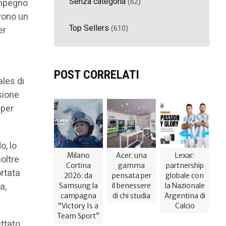
Senza categoria
(62)
impegno
ovono un
Top Sellers
(610)
er
POST CORRELATI
ales di
sione
 per
o, lo
Milano
Acer: una
Lexar:
oltre
Cortina
gamma
partnership
ortata
2026: da
pensata per
globale con
a,
Samsung la
il benessere
la Nazionale
campagna
di chi studia
Argentina di
“Victory Is a
Calcio
Team Sport”
ettato