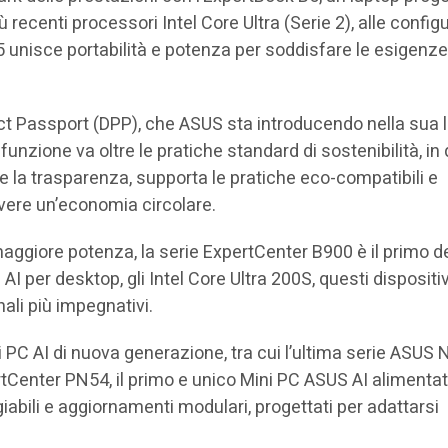
ù recenti processori Intel Core Ultra (Serie 2), alle config
 B5 unisce portabilità e potenza per soddisfare le esigenz
uct Passport (DPP), che ASUS sta introducendo nella sua l
zione va oltre le pratiche standard di sostenibilità, in
 la trasparenza, supporta le pratiche eco-compatibili e
uovere un’economia circolare.
 maggiore potenza, la serie ExpertCenter B900 è il primo 
 AI per desktop, gli Intel Core Ultra 200S, questi dispositi
nali più impegnativi.
i PC AI di nuova generazione, tra cui l’ultima serie ASUS
rtCenter PN54, il primo e unico Mini PC ASUS AI alimenta
iabili e aggiornamenti modulari, progettati per adattarsi