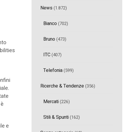
News
(1.872)
Bianco
(702)
Bruno
(473)
nto
ilities
ITC
(407)
Telefonia
(599)
nfini
Ricerche & Tendenze
(356)
iale.
ttate
Mercati
(226)
 è
Stili & Spunti
(162)
le e