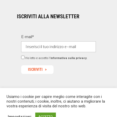
ISCRIVITI ALLA NEWSLETTER
E-mail*
Ho letto e accetto l'
informativa sulla privacy
.
Usiamo i cookie per capire meglio come interagite con i
© 2022 Dealermagazine.it - Tutti i diritti riservati -
nostri contenuti; i cookie, inoltre, ci aiutano a migliorare la
redazione@dealermagazine.it
sito realizzato da
vostra esperienza di visita del nostro sito web.
macoweb
Impostazioni
ACCETTO