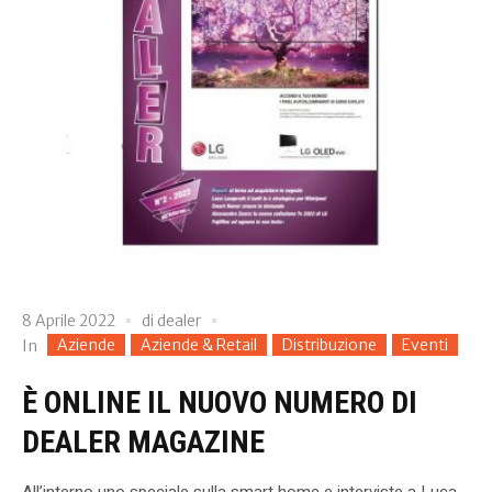
8 Aprile 2022
di
dealer
Aziende
Aziende & Retail
Distribuzione
Eventi
In
È ONLINE IL NUOVO NUMERO DI
DEALER MAGAZINE
All’interno uno speciale sulla smart home e interviste a Luca