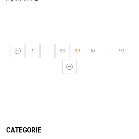
1
…
88
89
90
…
93
CATEGORIE